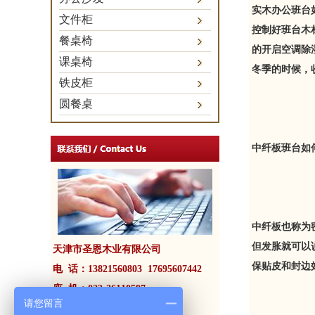
实木办公班台
文件柜
控制好班台木
餐桌椅
的开启空调除
课桌椅
冬季的时候，
铁皮柜
圆餐桌
中纤板班台如
中纤板也称为
但发胀就可以
天津市圣恩木业有限公司
保贴皮和封边
电 话：13821560803 17695607442
座 机：022-26110597
请您留言
联系人：潘经理