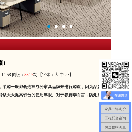
潮1
:14:58 阅读：
3349
次 【字体：
大
中
小
】
，采购一般都会选择办公家具品牌来进行购置，因为品牌厂
能够大大提高班台的使用年限。对于春夏季而言，防潮是所
家具一键询价
工程配套咨询
快速预约测量